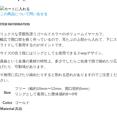
この商品について問い合せる
ITEM INFORMATION
リュクスな雰囲気漂うゴールドカラーのボリュームイヤーカフ。
幅広で開口部を狭く作っているので、耳たぶの上部から入れて、下にス
ライドして着用するのがポイントです。
サイズの合う指にはリングとしても使用できる２wayデザイン。
真鍮という金属の素材の特性上、多少でしたらご自身で指で縮めたり広
げたり、可動域があります。
※無理に広げたり縮めたりすると割れる恐れがありますのでご注意くだ
さい。
フリー（幅約10mm〜12mm、開口部約5mm）
Size
リングとして着用した際体感約8〜9号
Color
ゴールド
Material
真鍮